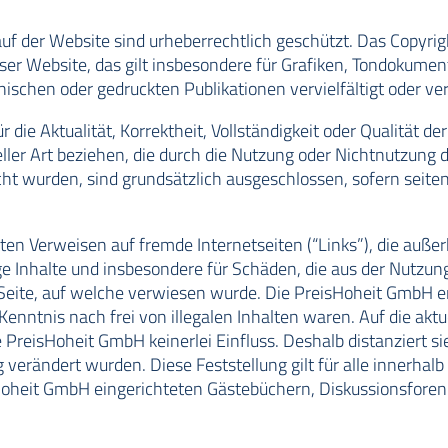
f der Website sind urheberrechtlich geschützt. Das Copyright 
ieser Website, das gilt insbesondere für Grafiken, Tondokume
schen oder gedruckten Publikationen vervielfältigt oder v
die Aktualität, Korrektheit, Vollständigkeit oder Qualität d
eeller Art beziehen, die durch die Nutzung oder Nichtnutzun
cht wurden, sind grundsätzlich ausgeschlossen, sofern seit
ten Verweisen auf fremde Internetseiten (“Links”), die außer
dige Inhalte und insbesondere für Schäden, die aus der Nutzu
 Seite, auf welche verwiesen wurde. Die PreisHoheit GmbH er
enntnis nach frei von illegalen Inhalten waren. Auf die aktue
PreisHoheit GmbH keinerlei Einfluss. Deshalb distanziert sie
g verändert wurden. Diese Feststellung gilt für alle innerha
Hoheit GmbH eingerichteten Gästebüchern, Diskussionsforen 